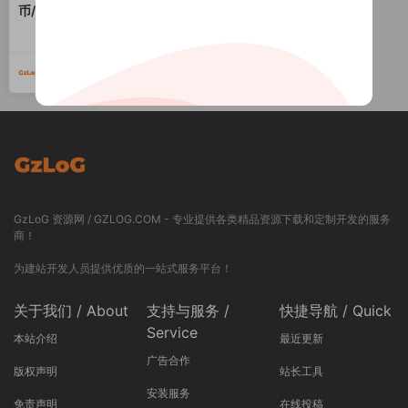
币/otc交易所完整代码/vue开
源代码/完整版本+详细部署文
3000
档+配置说明
GzLoG
2024-11-01
GzLoG 资源网 / GZLOG.COM - 专业提供各类精品资源下载和定制开发的服务
商！
为建站开发人员提供优质的一站式服务平台！
关于我们 / About
支持与服务 /
快捷导航 / Quick
Service
本站介绍
最近更新
广告合作
版权声明
站长工具
安装服务
免责声明
在线投稿